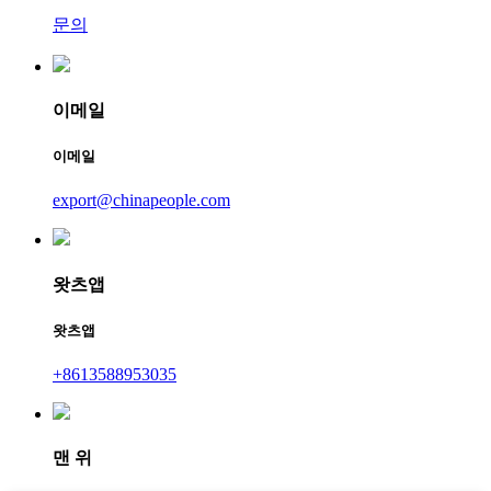
문의
이메일
이메일
export@chinapeople.com
왓츠앱
왓츠앱
+8613588953035
맨 위