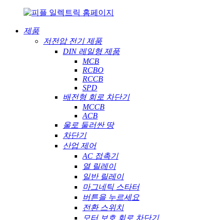
제품
저전압 전기 제품
DIN 레일형 제품
MCB
RCBO
RCCB
SPD
배전형 회로 차단기
MCCB
ACB
울로 둘러싼 땅
차단기
산업 제어
AC 접촉기
열 릴레이
일반 릴레이
마그네틱 스타터
버튼을 누르세요
전환 스위치
모터 보호 회로 차단기