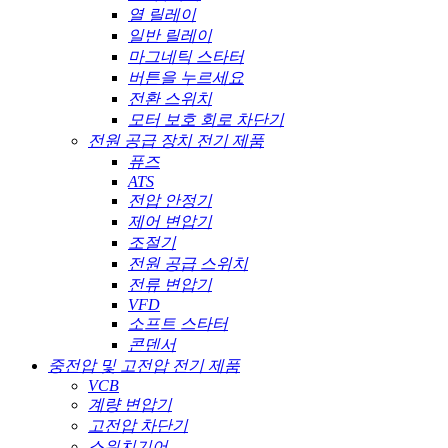
열 릴레이
일반 릴레이
마그네틱 스타터
버튼을 누르세요
전환 스위치
모터 보호 회로 차단기
전원 공급 장치 전기 제품
퓨즈
ATS
전압 안정기
제어 변압기
조절기
전원 공급 스위치
전류 변압기
VFD
소프트 스타터
콘덴서
중전압 및 고전압 전기 제품
VCB
계량 변압기
고전압 차단기
스위치기어