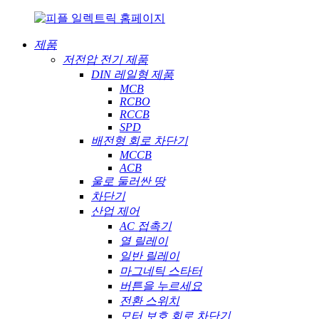
제품
저전압 전기 제품
DIN 레일형 제품
MCB
RCBO
RCCB
SPD
배전형 회로 차단기
MCCB
ACB
울로 둘러싼 땅
차단기
산업 제어
AC 접촉기
열 릴레이
일반 릴레이
마그네틱 스타터
버튼을 누르세요
전환 스위치
모터 보호 회로 차단기