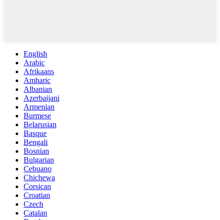
English
Arabic
Afrikaans
Amharic
Albanian
Azerbaijani
Armenian
Burmese
Belarusian
Basque
Bengali
Bosnian
Bulgarian
Cebuano
Chichewa
Corsican
Croatian
Czech
Catalan