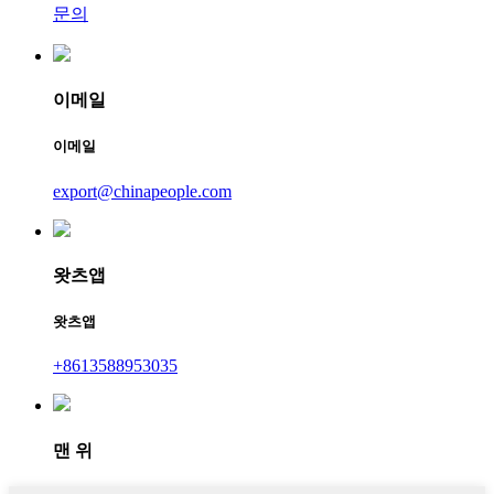
문의
이메일
이메일
export@chinapeople.com
왓츠앱
왓츠앱
+8613588953035
맨 위