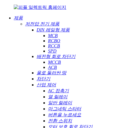
제품
저전압 전기 제품
DIN 레일형 제품
MCB
RCBO
RCCB
SPD
배전형 회로 차단기
MCCB
ACB
울로 둘러싼 땅
차단기
산업 제어
AC 접촉기
열 릴레이
일반 릴레이
마그네틱 스타터
버튼을 누르세요
전환 스위치
모터 보호 회로 차단기