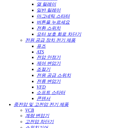
열 릴레이
일반 릴레이
마그네틱 스타터
버튼을 누르세요
전환 스위치
모터 보호 회로 차단기
전원 공급 장치 전기 제품
퓨즈
ATS
전압 안정기
제어 변압기
조절기
전원 공급 스위치
전류 변압기
VFD
소프트 스타터
콘덴서
중전압 및 고전압 전기 제품
VCB
계량 변압기
고전압 차단기
스위치기어