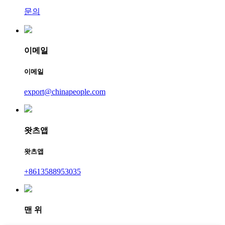
문의
이메일
이메일
export@chinapeople.com
왓츠앱
왓츠앱
+8613588953035
맨 위