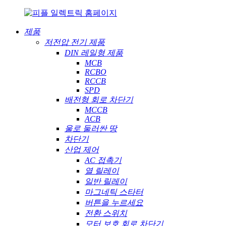
제품
저전압 전기 제품
DIN 레일형 제품
MCB
RCBO
RCCB
SPD
배전형 회로 차단기
MCCB
ACB
울로 둘러싼 땅
차단기
산업 제어
AC 접촉기
열 릴레이
일반 릴레이
마그네틱 스타터
버튼을 누르세요
전환 스위치
모터 보호 회로 차단기